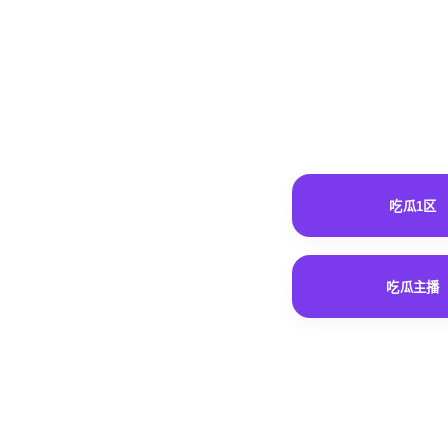
吃瓜1区
吃瓜主播